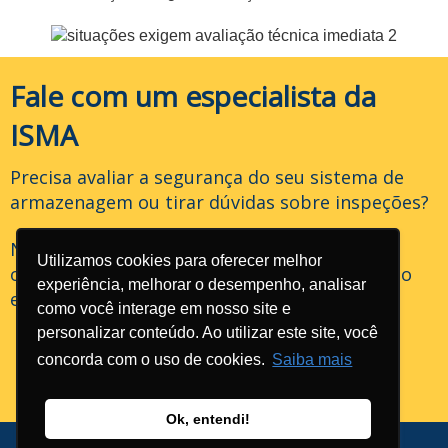
Fale com um especialista da
ISMA
Precisa avaliar a segurança do seu sistema de
armazenagem ou tirar dúvidas sobre inspeções?
Nossa equipe técnica pode orientar sua
Utilizamos cookies para oferecer melhor
operação sobre inspeção preventiva, inspeção
experiência, melhorar o desempenho, analisar
extraordinária e gestão de risco estrutural.
como você interage em nosso site e
personalizar conteúdo. Ao utilizar este site, você
concorda com o uso de cookies.
Saiba mais
FALE CONOSCO
Ok, entendi!